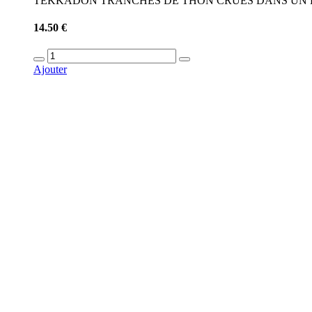
TEKKADON TRANCHES DE THON CRUES DANS UN B
14.50 €
Ajouter