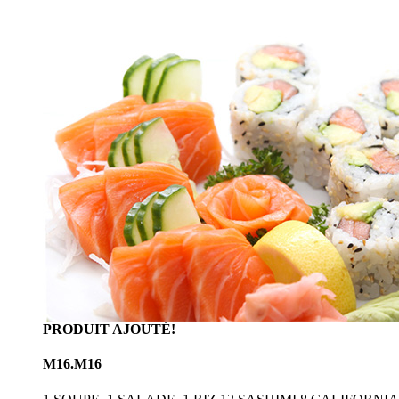
PRODUIT AJOUTÉ!
M16.M16