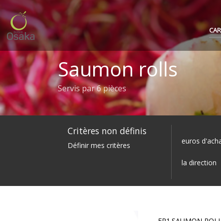
CAR
Saumon rolls
Servis par 6 pièces
Critères non définis
les prom
euros d'acha
Définir mes critères
la direction
ER1.SAUMON ROLL